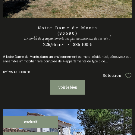
Notre-Dame-de-Monts
(85690)
Ensemble de 4 appartements sur plus de 1400 m2 de terrain !
226,96 m²
-
386 100 €
À Notre-Dame-de-Monts, dans un environnement calme et résidentiel, découvrez cet
ensemble immobilier rare composé de 4 appartements de type 3 de...
Réf : VMA10000468
Sélection
Sél
voir le bien
exclusif