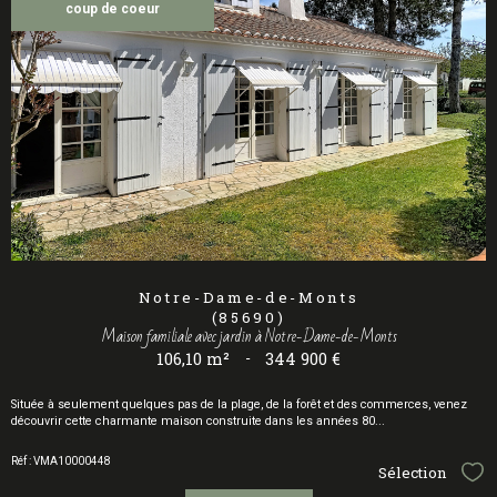
coup de coeur
Notre-Dame-de-Monts
(85690)
Maison familiale avec jardin à Notre-Dame-de-Monts
106,10 m²
-
344 900 €
Située à seulement quelques pas de la plage, de la forêt et des commerces, venez
découvrir cette charmante maison construite dans les années 80...
Réf : VMA10000448
Sélection
Sél