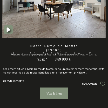
Notre-Dame-de-Monts
(85690)
Maison récente de plain-pied à vendre à Notre-Dame-de-Monts – Entre...
91 m²
-
349 900 €
Idéalement située à Notre-Dame-de-Monts, dans un environnement recherché, cette
maison récente de plain-pied bénéficie d’un emplacement privilégié...
Réf : VMA10000478
Sélection
Sél
voir le bien