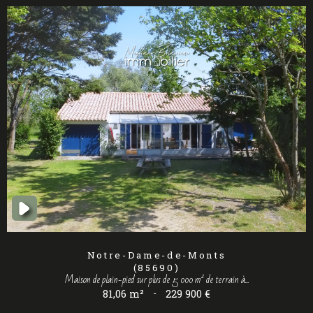
Notre-Dame-de-Monts
(85690)
Maison de plain-pied sur plus de 5 000 m² de terrain à...
81,06 m²
-
229 900 €