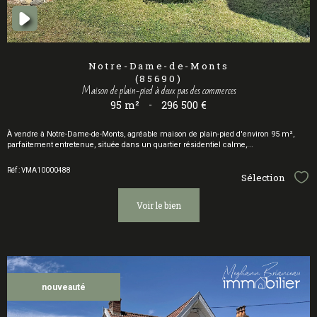
Notre-Dame-de-Monts
(85690)
Maison de plain-pied à deux pas des commerces
95 m²
-
296 500 €
À vendre à Notre-Dame-de-Monts, agréable maison de plain-pied d'environ 95 m²,
parfaitement entretenue, située dans un quartier résidentiel calme,...
Réf : VMA10000488
Sélection
Sél
voir le bien
nouveauté