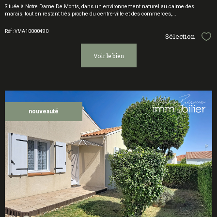
Située à Notre Dame De Monts, dans un environnement naturel au calme des
marais, tout en restant très proche du centre-ville et des commerces,...
Réf : VMA10000490
Sélection
Sél
voir le bien
nouveauté