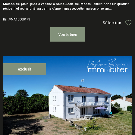
Maison de plain-pied à vendre à Saint-Jean-de-Monts
: située dans un quartier
résidentiel recherché, au calme d’une impasse, cette maison offre un...
Réf : VMA10000473
Sélection
Sél
voir le bien
exclusif