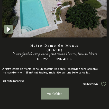
Notre-Dame-de-Monts
(85690)
Maison familiale avec piscine et grand terrain à Notre-Dame-de-Monts
165 m²
-
396 400 €
À Notre-Dame-de-Monts, dans un secteur résidentiel, découvrez cette agréable
maison d’environ
165 m² habitables
, implantée sur une belle parcelle...
Réf : VMA10000492
Sélection
Sél
voir le bien