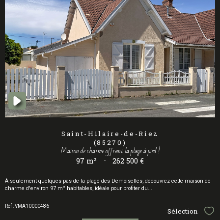
Saint-Hilaire-de-Riez
(85270)
Maison de charme offrant la plage à pied !
97 m²
-
262 500 €
À seulement quelques pas de la plage des Demoiselles, découvrez cette maison de
charme d'environ 97 m² habitables, idéale pour profiter du...
Réf : VMA10000486
Sélection
Sél