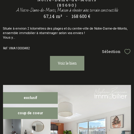
(85690)
A Notre-Dame-de-Monts, Maison à rénover avec terrain constructible
67,14 m²
-
168 600 €
Située à environ 2 kilomètres des plages et du centre-ville de Notre-Dame-de-Monts,
ensemble immobilier à réaménager selon vos envies !
Vous y...
Réf : VMA10000482
Sélection
Sél
voir le bien
exclusif
coup de coeur