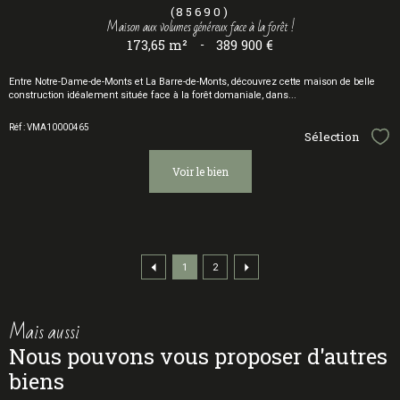
(85690)
Maison aux volumes généreux face à la forêt !
173,65 m²
-
389 900 €
Entre
Notre-Dame-de-Monts
et
La Barre-de-Monts
, découvrez cette maison de belle
construction idéalement située face à la forêt domaniale, dans...
Réf : VMA10000465
Sélection
Sél
voir le bien
1
2
mais aussi
nous pouvons vous proposer d'autres
biens