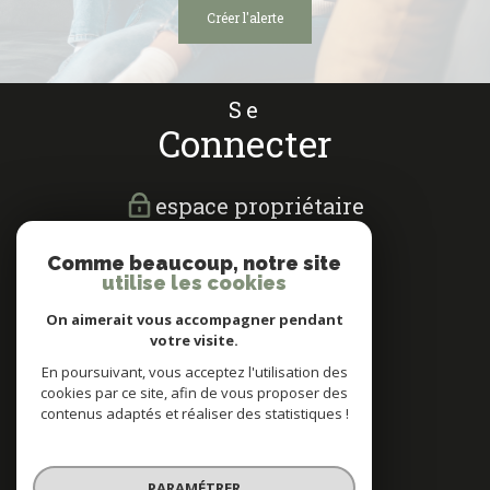
créer l'alerte
Se
connecter
espace propriétaire
Nous
Comme beaucoup, notre site
suivre
utilise les cookies
On aimerait vous accompagner pendant
votre visite.
En poursuivant, vous acceptez l'utilisation des
cookies par ce site, afin de vous proposer des
Nous
contenus adaptés et réaliser des statistiques !
adhérons
PARAMÉTRER