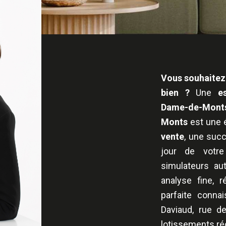
Vous souhaitez 
bien ?
Une
e
Dame-de-Monts 
Monts
est une é
vente
, une suc
jour de votre
simulateurs au
analyse fine, 
parfaite conna
Daviaud, rue d
lotissements ré