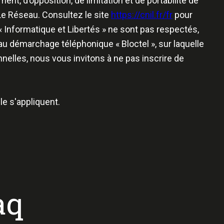
ent, d’opposition, de limitation et de portabilité de
e Réseau. Consultez le site
https://cnil.fr/fr
pour
 « Informatique et Libertés » ne sont pas respectés,
au démarchage téléphonique « Bloctel », sur laquelle
nelles, nous vous invitons à ne pas inscrire de
e s'appliquent.
aq