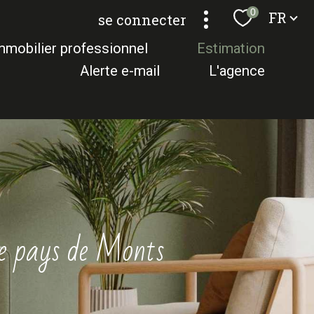
Langue
0
FR
se connecter
mmobilier professionnel
estimation
alerte e-mail
l'agence
le pays de Monts