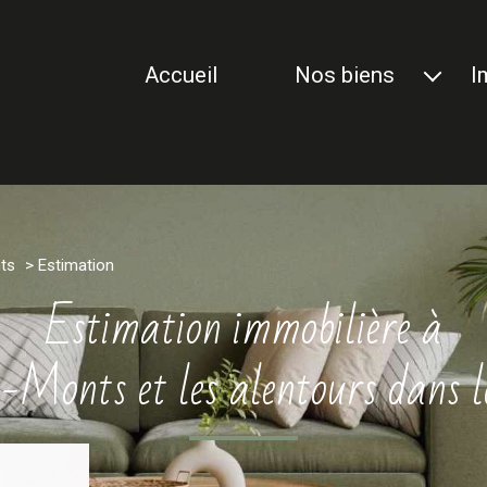
accueil
nos biens
i
nos biens à vendre
nos biens vendus
ts
Estimation
estimation immobilière à
-Monts et les alentours dans 