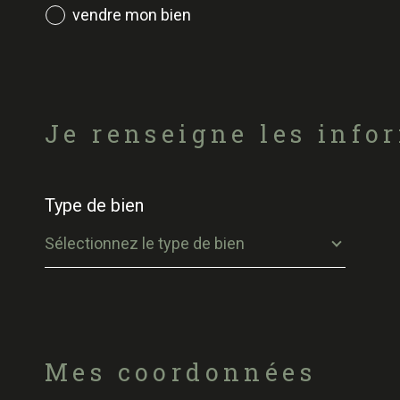
vendre mon bien
Fieldset
par
Je renseigne les info
défaut
Type de bien
Sélectionnez le type de bien
Fieldset
par
Mes coordonnées
défaut