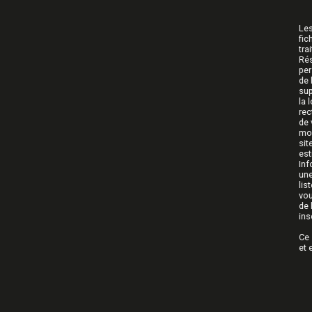
Les
fic
tra
Rés
per
de 
sup
la 
rec
de 
mom
sit
est
Inf
une
lis
vou
de 
ins
Ce 
et 