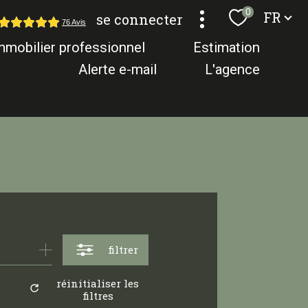
Langue
0
FR
se connecter
mmobilier professionnel
estimation
alerte e-mail
l'agence
filtrer
réinitialiser les
filtres