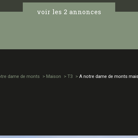
voir les
2
annonces
tre dame de monts
Maison
T3
A notre dame de monts maiso