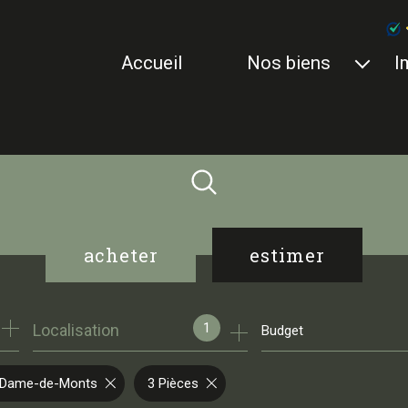
accueil
nos biens
i
nos biens à vendre
nos biens vendus
acheter
estimer
de l'ancien
1
Localisation
Budget
e-Dame-de-Monts
3 Pièces