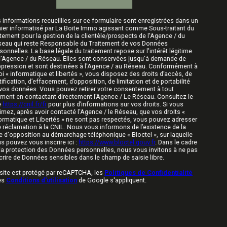
 informations recueillies sur ce formulaire sont enregistrées dans un
hier informatisé par La Boite Immo agissant comme Sous-traitant du
itement pour la gestion de la clientèle/prospects de l'Agence / du
eau qui reste Responsable du Traitement de vos Données
sonnelles. La base légale du traitement repose sur l'intérêt légitime
l'Agence / du Réseau. Elles sont conservées jusqu'à demande de
pression et sont destinées à l'Agence / au Réseau. Conformément à
loi « informatique et libertés », vous disposez des droits d’accès, de
tification, d’effacement, d’opposition, de limitation et de portabilité
vos données. Vous pouvez retirer votre consentement à tout
ent en contactant directement l’Agence / Le Réseau. Consultez le
e
https://cnil.fr/fr
pour plus d’informations sur vos droits. Si vous
imez, après avoir contacté l'Agence / le Réseau, que vos droits «
ormatique et Libertés » ne sont pas respectés, vous pouvez adresser
 réclamation à la CNIL. Nous vous informons de l’existence de la
te d'opposition au démarchage téléphonique « Bloctel », sur laquelle
s pouvez vous inscrire ici :
https://www.bloctel.gouv.fr
. Dans le cadre
la protection des Données personnelles, nous vous invitons à ne pas
crire de Données sensibles dans le champ de saisie libre.
site est protégé par reCAPTCHA, les
Politiques de Confidentialité
es
Conditions d'utilisation
de Google s'appliquent.