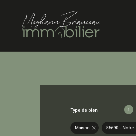
1
Type de bien
Maison
85690 - Notr