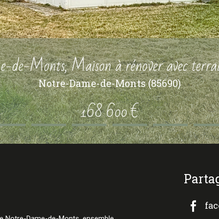
de-Monts, Maison à rénover avec terrain
Notre-Dame-de-Monts (85690)
168 600 €
parta
fa
le de Notre-Dame-de-Monts, ensemble