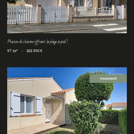
Saint-Hilaire-de-Riez (85270)
Maison de charme offrant la plage à pied !
97 m²
-
262 500 €
nouveauté
voir le bien