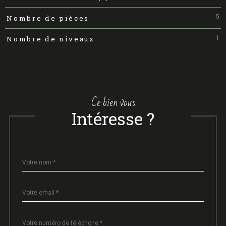
5
Nombre de pièces
1
Nombre de niveaux
ce bien vous
intéresse ?
Fieldset
Nom
*
par
défaut
email
*
Téléphone
*