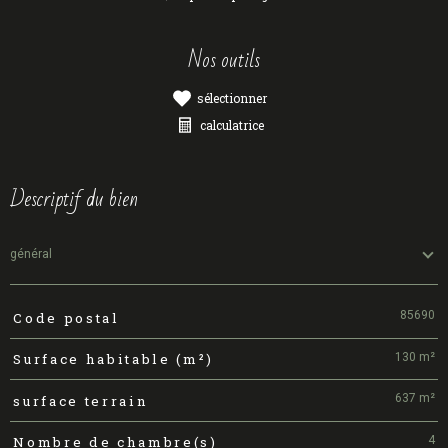
nos outils
sélectionner
calculatrice
descriptif du bien
général
85690
Code postal
TRAD_PAMPERO_Caracteristique
Valeurs
130 m²
Surface habitable (m²)
637 m²
surface terrain
4
Nombre de chambre(s)