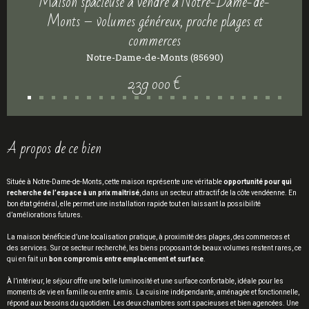
Maison spacieuse à vendre à Notre-Dame-de-
Monts – volumes généreux, proche plages et
commerces
Notre-Dame-de-Monts (85690)
239 000 €
a propos de ce bien
Située à Notre-Dame-de-Monts, cette maison représente une véritable
opportunité pour qui
recherche de l’espace à un prix maîtrisé
, dans un secteur attractif de la côte vendéenne. En
bon état général, elle permet une installation rapide tout en laissant la possibilité
d’améliorations futures.
La maison bénéficie d’une localisation pratique, à proximité des plages, des commerces et
des services. Sur ce secteur recherché, les biens proposant de beaux volumes restent rares, ce
qui en fait un
bon compromis entre emplacement et surface
.
À l’intérieur, le séjour offre une belle luminosité et une surface confortable, idéale pour les
moments de vie en famille ou entre amis. La cuisine indépendante, aménagée et fonctionnelle,
répond aux besoins du quotidien. Les deux chambres sont spacieuses et bien agencées. Une