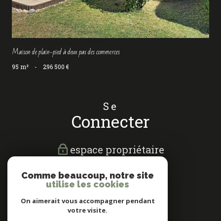
Notre-Dame-de-Monts (85690)
Maison de plain-pied à deux pas des commerces
95 m²
-
296 500 €
Se
connecter
espace propriétaire
Nous
Comme beaucoup, notre site
suivre
utilise les cookies
On aimerait vous accompagner pendant
votre visite.