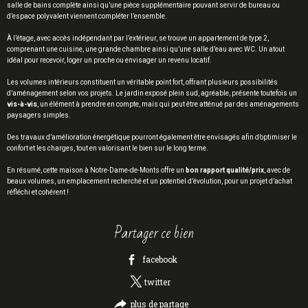
salle de bains complète ainsi qu’une pièce supplémentaire pouvant servir de bureau ou
d’espace polyvalent viennent compléter l’ensemble.
À l’étage, avec accès indépendant par l’extérieur, se trouve un appartement de type 2,
comprenant une cuisine, une grande chambre ainsi qu’une salle d’eau avec WC. Un atout
idéal pour recevoir, loger un proche ou envisager un revenu locatif.
Les volumes intérieurs constituent un véritable point fort, offrant plusieurs possibilités
d’aménagement selon vos projets. Le jardin exposé plein sud, agréable, présente toutefois un
vis-à-vis
, un élément à prendre en compte, mais qui peut être atténué par des aménagements
paysagers simples.
Des travaux d’amélioration énergétique pourront également être envisagés afin d’optimiser le
confort et les charges, tout en valorisant le bien sur le long terme.
En résumé, cette maison à Notre-Dame-de-Monts offre un
bon rapport qualité/prix
, avec de
beaux volumes, un emplacement recherché et un potentiel d’évolution, pour un projet d’achat
réfléchi et cohérent !
partager ce bien
facebook
twitter
plus de partage