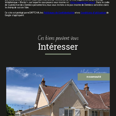
téléphonique « Bloctel », sur laquelle vous pouvez vous inscrire ici :
https://www.bloctel.gouv.fr
. Dans le cadre
de la protection des Données personnelles, nous vous invitons à ne pas inscrire de Données sensibles dans
le champ de saisie libre.
Ce site est protégé par reCAPTCHA, les
Politiques de Confidentialité
et es
Conditions d'utilisation
de
Google s'appliquent.
ces biens peuvent vous
intéresser
nouveauté
voir le bien