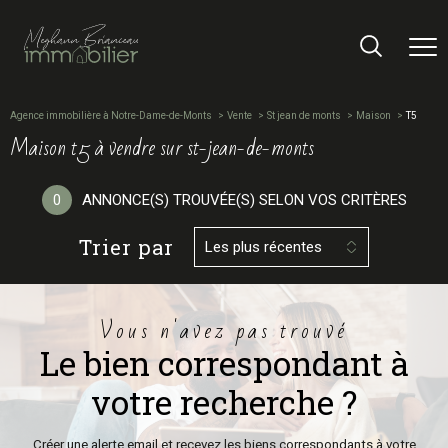
Agence immobilière à Notre-Dame-de-Monts
Vente
St jean de monts
Maison
T5
maison t5 à vendre sur st-jean-de-monts
0
ANNONCE(S) TROUVÉE(S) SELON VOS CRITÈRES
Trier par
Les plus récentes
vous n'avez pas trouvé
le bien correspondant à
votre recherche ?
Créer une alerte email et recevez les biens correspondants à votre